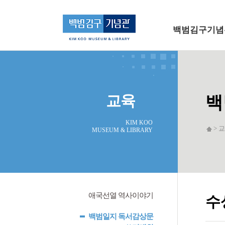
메인 메뉴로 바로가기
본문으로 바로가기
백범김구기념
교육
백
KIM KOO
> 교
MUSEUM & LIBRARY
애국선열 역사이야기
수
백범일지 독서감상문