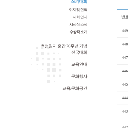
쓰기대회
취지 및 연혁
번
대회 안내
시상식 소식
449
수상작 소개
448
백범일지 출간 70주년 기념
전국대회
447
교육안내
446
문화행사
445
교육/문화공간
444
443
442