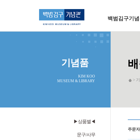
메인 메뉴로 바로가기
본문으로 바로가기
백범김구기념
기념품
배
KIM KOO
> 
MUSEUM & LIBRARY
▶상품별◀
주문자
문구/사무