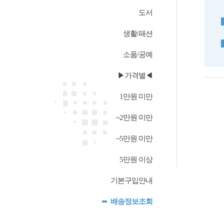
도서
생활/패션
소품/공예
▶가격별◀
1만원 미만
~2만원 미만
~5만원 미만
5만원 이상
기본구입안내
배송정보조회