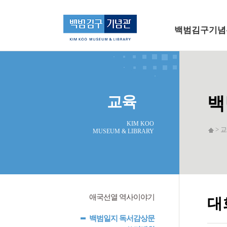
메인 메뉴로 바로가기
본문으로 바로가기
백범김구기념
교육
백
KIM KOO
> 교
MUSEUM & LIBRARY
애국선열 역사이야기
대
백범일지 독서감상문