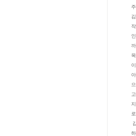
주
김
작
인
까
목
이
아
으
고
지
로
하