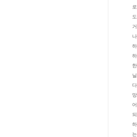
로
도
거
나
하
하
한
닐
다
망
어
되
하
는