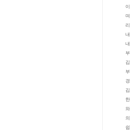
이
며
리
내
내
부
김
부
경
김
한
와
의
쉽