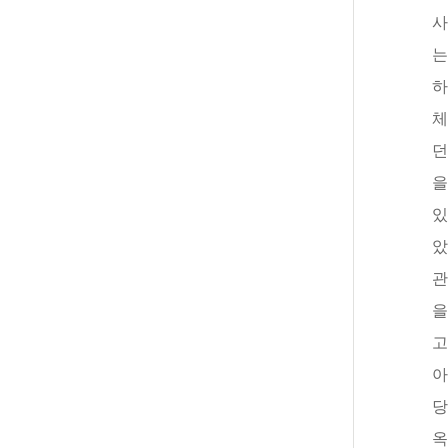
사
는
하
체
던
을
있
았
관
을
고
아
당
옥