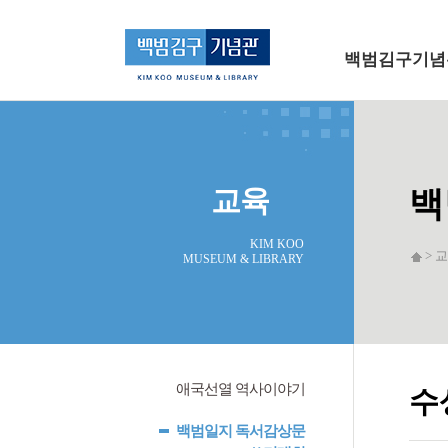
메인 메뉴로 바로가기
본문으로 바로가기
백범김구기념
교육
백
KIM KOO
> 교
MUSEUM & LIBRARY
애국선열 역사이야기
수
백범일지 독서감상문