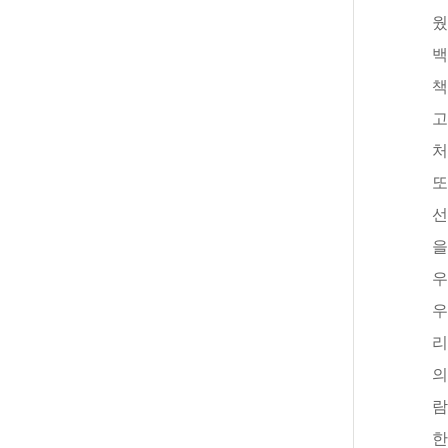
백
책
고
처
또
선
을
우
우
리
의
람
한