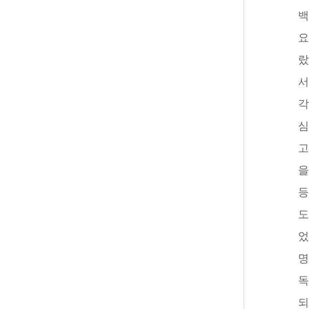
백
요
랐
서
각
심
고
을
등
도
었
명
독
되