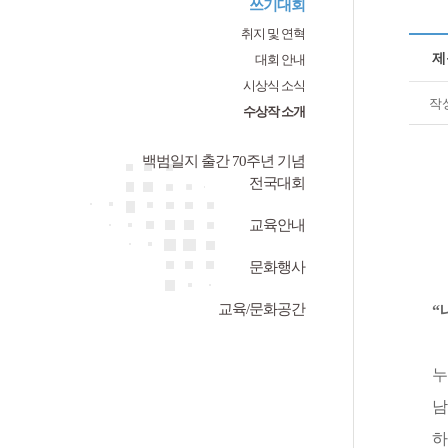
쓰기대회
취지 및 연혁
제
대회 안내
시상식 소식
작
수상작 소개
백범일지 출간 70주년 기념
전국대회
교육안내
문화행사
교육/문화공간
“
누
남
하