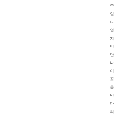
주
임
다
얼
쳐
민
단
나
이
끝
을
민
다
의