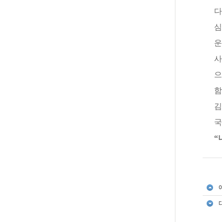
다
심
운
사
으
함
김
국
“