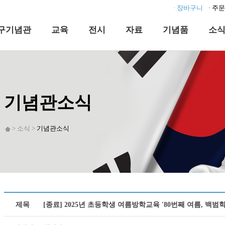
· 장바구니
· 주
구기념관
교육
전시
자료
기념품
소
기념관소식
> 소식 >
기념관소식
제목
[종료] 2025년 초등학생 여름방학교육 '80번째 여름, 백범