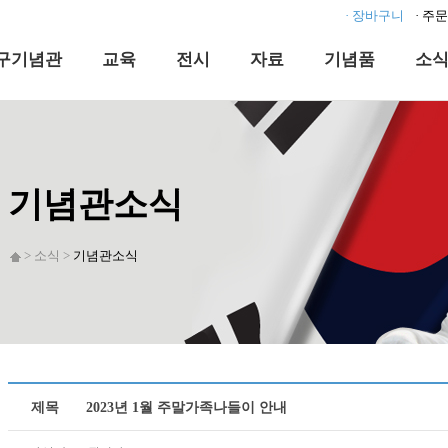
· 장바구니
· 주
구기념관
교육
전시
자료
기념품
소
기념관소식
> 소식 >
기념관소식
제목
2023년 1월 주말가족나들이 안내