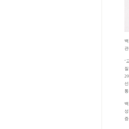
백
관
‘
질
2
선
통
백
성
증