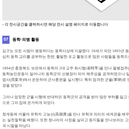
각 전시공간을 클릭하시면 해당 전시 설명 페이지로 이동합니다
동학·의병 활동
김구는 모든 사람이 평등하다는 동학사상에 이끌렸다. 18세가 되던 1893년 
심히 동학 교리를 공부하는 한편, 활발한 포교 활동으로 많은 사람들을 동학으
1894년 충청북도 보은에서 동학의 2대 교주 최시형(崔時亨)을 만나 팔봉접주
동학농민운동이 일어나자 동학군의 선봉장이 되어 해주성을 공격하였으나 일
엽사(貝葉寺)에서 은둔하며 군사훈련을 실시했다. 특히 엄격한 군율(軍律)로 
경을 받았다.
그러나 엄정한 군율 시행에 반대하던 동학군의 공격을 받아 많은 부하를 잃고
으로 그의 집에 은거하게 되었다.
청계동에 머물며 유학자 고능선(高能善)을 만나 유학과 의리의 세계관을 배우
는 실천철학을 배웠다. 또한 청나라의 사정을 살피고 동지들을 만나보라는 고능
국 시찰을 떠났다.