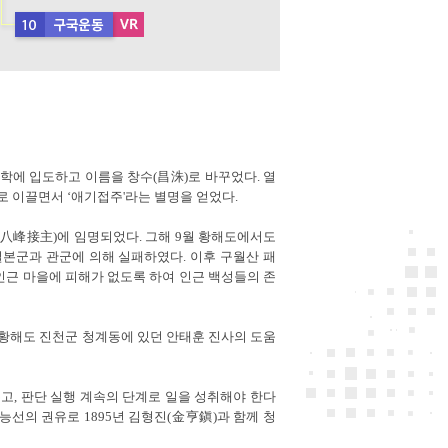
동학에 입도하고 이름을 창수(昌洙)로 바꾸었다. 열
로 이끌면서 ‘애기접주'라는 별명을 얻었다.
(八峰接主)에 임명되었다. 그해 9월 황해도에서도
본군과 관군에 의해 실패하였다. 이후 구월산 패
인근 마을에 피해가 없도록 하여 인근 백성들의 존
 황해도 진천군 청계동에 있던 안태훈 진사의 도움
고, 판단 실행 계속의 단계로 일을 성취해야 한다
선의 권유로 1895년 김형진(金亨鎭)과 함께 청