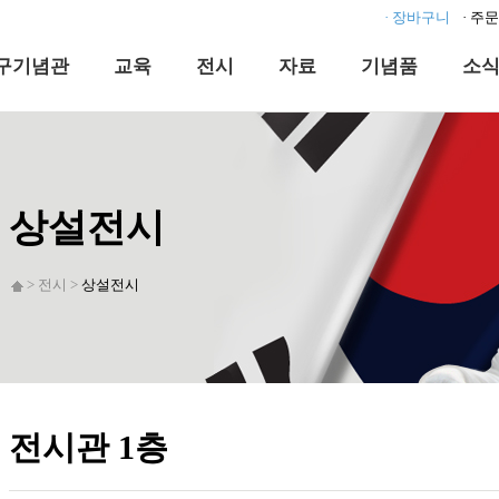
· 장바구니
· 주
구기념관
교육
전시
자료
기념품
소
상설전시
> 전시 >
상설전시
전시관 1층