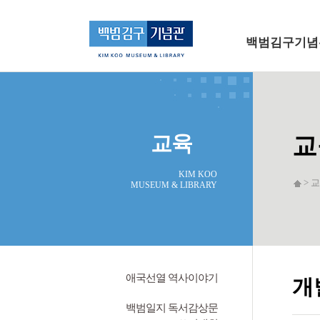
메인 메뉴로 바로가기
본문으로 바로가기
백범김구기념
교육
교
KIM KOO
> 교
MUSEUM & LIBRARY
애국선열 역사이야기
개
백범일지 독서감상문