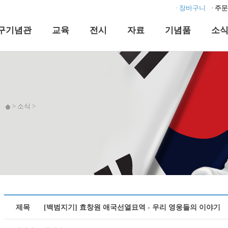
· 장바구니
· 주
구기념관
교육
전시
자료
기념품
소
> 소식 >
제목
[백범지기] 효창원 애국선열묘역 - 우리 영웅들의 이야기