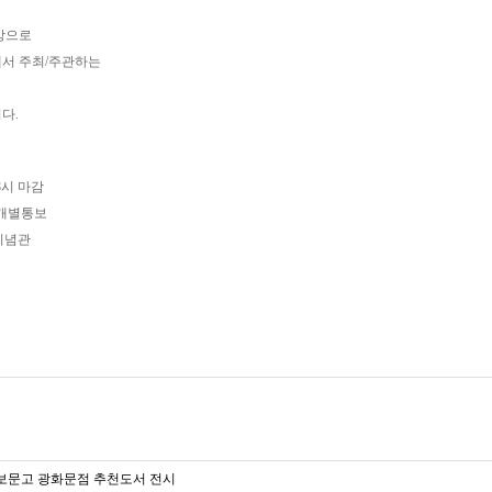
대상으로
서 주최/주관하는
다.
18시 마감
및 개별통보
구기념관
교보문고 광화문점 추천도서 전시